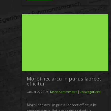
Morbi nec arcu in purus laoreet
efficitur
Januar 2, 2019
|
Keine Kommentare
|
Uncategorized
Morbi nec arcu in purus laoreet efficitur id
egestas purus. Nullam et dui sed tellus