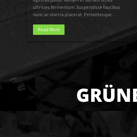
ultricies fermentum. Suspendisse faucibus
nunc ac viverra placerat. Pellentesque…
Read More
GRÜN