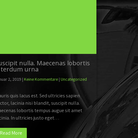
uscipit nulla. Maecenas lobortis
nterdum urna
nuar 2, 2019
|
Keine Kommentare
|
Uncategorized
uris quis lacus est. Sed ultricies sapien
ctor, lacinia nisi blandit, suscipit nulla.
ecenas lobortis tempus augue sit amet
cinia. In ultricies justo eget…
Read More