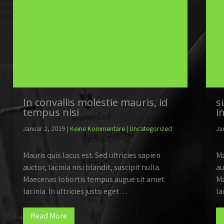
In convallis molestie mauris, id
s
tempus nisi
i
Januar 2, 2019
|
Keine Kommentare
|
Uncategorized
Ja
Mauris quis lacus est. Sed ultricies sapien
Ma
auctor, lacinia nisi blandit, suscipit nulla.
au
Maecenas lobortis tempus augue sit amet
Ma
lacinia. In ultricies justo eget…
la
Read More