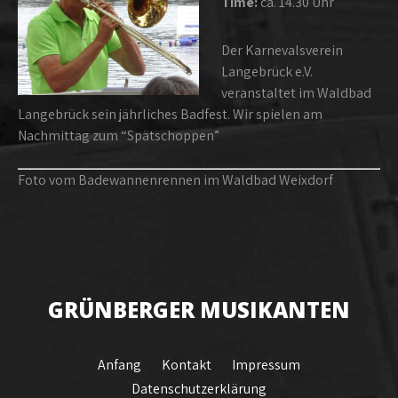
Time:
ca. 14.30 Uhr
Der Karnevalsverein
Langebrück e.V.
veranstaltet im Waldbad
Langebrück sein jährliches Badfest. Wir spielen am
Nachmittag zum “Spätschoppen”
Foto vom Badewannenrennen im Waldbad Weixdorf
GRÜNBERGER MUSIKANTEN
Anfang
Kontakt
Impressum
Datenschutzerklärung